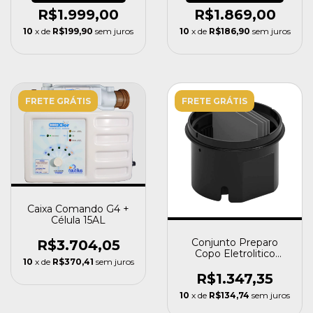
R$1.999,00
R$1.869,00
10
x de
R$199,90
sem juros
10
x de
R$186,90
sem juros
FRETE GRÁTIS
FRETE GRÁTIS
Caixa Comando G4 +
Célula 15AL
Conjunto Preparo
R$3.704,05
Copo Eletrolitico
10
x de
R$370,41
sem juros
Gerador De Cloro
Ngc02r5
R$1.347,35
10
x de
R$134,74
sem juros