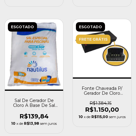
ESGOTADO
ESGOTADO
FRETE GRÁTIS
Fonte Chaveada P/
Gerador De Cloro
Piscina Nautilus G5
Sal De Gerador De
R$1.384,15
Cloro A Base De Sal
R$1.150,00
Saco Com 25kg
R$139,84
10
x de
R$115,00
sem juros
10
x de
R$13,98
sem juros