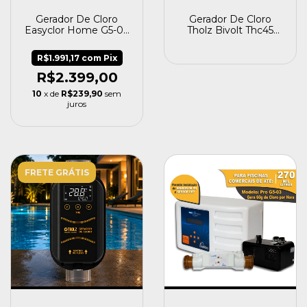
Gerador De Cloro
Gerador De Cloro
Easyclor Home G5-02
Tholz Bivolt Thc45
- Nautilus
Para Piscina Até
45.000 127/220v
R$1.991,17
com
Pix
R$2.399,00
10
x de
R$239,90
sem
juros
FRETE GRÁTIS