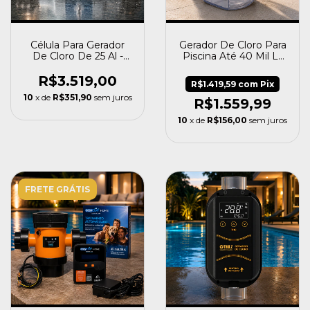
Célula Para Gerador
Gerador De Cloro Para
De Cloro De 25 Al -
Piscina Até 40 Mil Lt
Nautilus
Kogc 10g Komeco
R$3.519,00
R$1.419,59
com
Pix
10
x de
R$351,90
sem juros
R$1.559,99
10
x de
R$156,00
sem juros
FRETE GRÁTIS