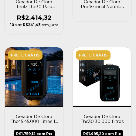
Gerador De Cloro
Gerador De Cloro
Tholz Thc30 Para
Profissional Nautilus
Piscina Até 30.000l
Pro G5-03 60 Gramas
R$2.414,32
10
x de
R$241,43
sem juros
FRETE GRÁTIS
FRETE GRÁTIS
Gerador De Cloro
Gerador De Cloro
Thc45 45.000 Litros 15
Thc30 30.000 Litros
G/h Luxpool By Tholz
10 G/h Luxpool By
Tholz
R$1.759,12
com
Pix
R$1.495,20
com
Pix