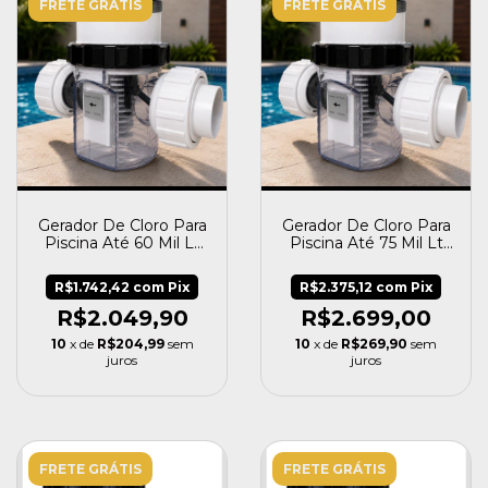
FRETE GRÁTIS
FRETE GRÁTIS
Gerador De Cloro Para
Gerador De Cloro Para
Piscina Até 60 Mil Lt
Piscina Até 75 Mil Lt
Kogc 15g Komeco
Kogc 20g Komeco
R$1.742,42
com
Pix
R$2.375,12
com
Pix
R$2.049,90
R$2.699,00
10
x de
R$204,99
sem
10
x de
R$269,90
sem
juros
juros
FRETE GRÁTIS
FRETE GRÁTIS