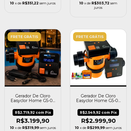
10
x de
R$351,22
sem juros
10
x de
R$303,72
sem
juros
FRETE GRÁTIS
FRETE GRÁTIS
Gerador De Cloro
Gerador De Cloro
Easyclor Home G5-04
Easyclor Home G5-03
- Nautilus
- Nautilus
R$2.719,92
com
Pix
R$2.549,92
com
Pix
R$3.199,90
R$2.999,90
10
x de
R$319,99
sem juros
10
x de
R$299,99
sem juros