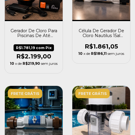
Gerador De Cloro Para
Célula De Gerador De
Piscinas De Até
Cloro Nautilus 15al
20.000l Home G5 01
Easyclor
R$1.861,05
R$1.781,19
com
Pix
10
x de
R$186,11
sem juros
R$2.199,00
10
x de
R$219,90
sem juros
FRETE GRÁTIS
FRETE GRÁTIS