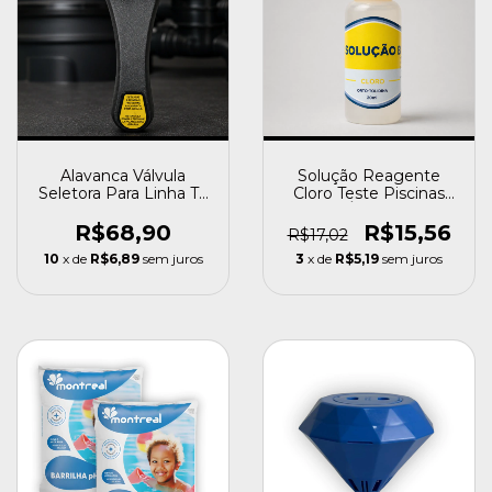
Alavanca Válvula
Solução Reagente
Seletora Para Linha Tp
Cloro Teste Piscinas
E Cfa Jacuzzi
Análise Água Aquality
R$68,90
R$15,56
R$17,02
10
x de
R$6,89
sem juros
3
x de
R$5,19
sem juros