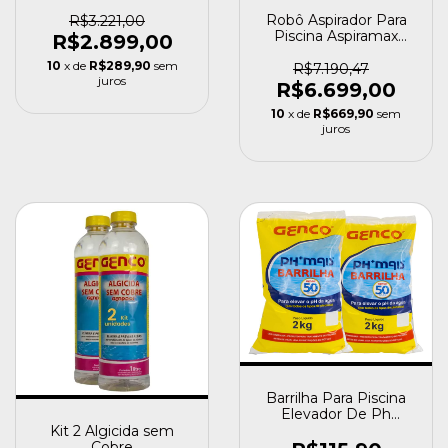
Robô Aspirador Para
R$3.221,00
Piscina Aspiramax
R$2.899,00
7322 Nautilus
10
x de
R$289,90
sem
R$7.190,47
juros
R$6.699,00
10
x de
R$669,90
sem
juros
Barrilha Para Piscina
Elevador De Ph
Granulado 2 Kg 2un
Kit 2 Algicida sem
Cobre