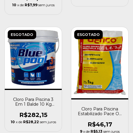
10
x de
R$7,99
sem juros
ESGOTADO
ESGOTADO
Cloro Para Piscina 3
Em 1 Balde 10 Kg
Cloro Para Piscina
Bluepool By Fluidra
Estabilizado Pace Ou
R$282,15
Genco 1kg Granulado
10
x de
R$28,22
sem juros
R$46,17
9
x de
R$5,13
sem juros