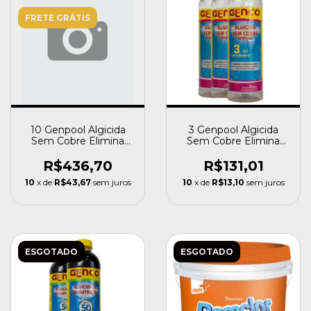
FRETE GRÁTIS
10 Genpool Algicida
3 Genpool Algicida
Sem Cobre Elimina
Sem Cobre Elimina
Alga Piscina Genco
Alga Agua Piscina
Genco
R$436,70
R$131,01
10
x de
R$43,67
sem juros
10
x de
R$13,10
sem juros
ESGOTADO
ESGOTADO