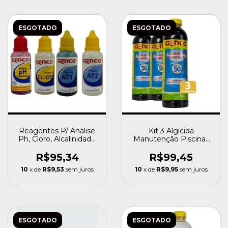
ESGOTADO
ESGOTADO
Reagentes P/ Análise
Kit 3 Algicida
Ph, Cloro, Alcalinidade
Manutenção Piscinas
At1 E At2 Genco
Genco Previne Algas
Água
R$95,34
R$99,45
10
x de
R$9,53
sem juros
10
x de
R$9,95
sem juros
ESGOTADO
ESGOTADO