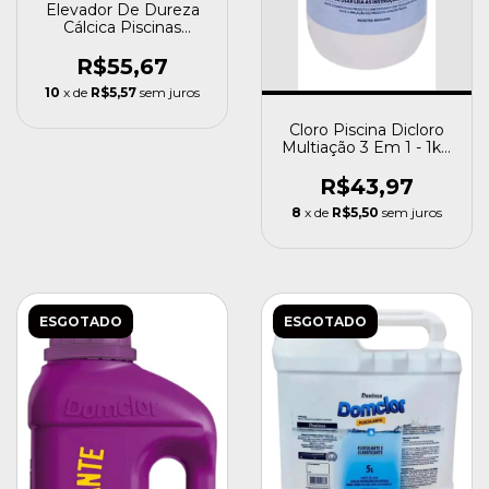
Elevador De Dureza
Cálcica Piscinas
Azulejo 2kg
R$55,67
10
x de
R$5,57
sem juros
Cloro Piscina Dicloro
Multiação 3 Em 1 - 1kg
Domclor Oferta
R$43,97
8
x de
R$5,50
sem juros
ESGOTADO
ESGOTADO