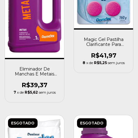
Magic Gel Pastilha
Clarificante Para
Piscina Domclor 4 uni
R$41,97
8
x de
R$5,25
sem juros
Eliminador De
Manchas E Metais
Metais Domclor 1l
R$39,37
7
x de
R$5,62
sem juros
ESGOTADO
ESGOTADO