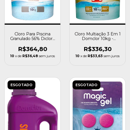
Cloro Multiação 3 Em 1
Cloro Para Piscina
Domclor 10kg -
Granulado 56% Dicloro
Dominus
Premium
R$336,30
R$364,80
10
x de
R$33,63
sem juros
10
x de
R$36,48
sem juros
ESGOTADO
ESGOTADO