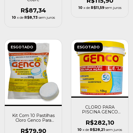
R$115,90
10
x de
R$11,59
sem juros
R$87,34
10
x de
R$8,73
sem juros
ESGOTADO
ESGOTADO
CLORO PARA
PISCINA GENCO
Kit Com 10 Pastilhas
3X1(10KG)
Cloro Genco Para
R$282,10
Tratamento De
Piscinas
10
x de
R$28,21
sem juros
R$79,90