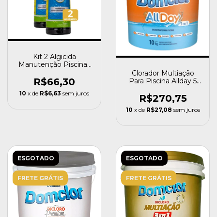
Kit 2 Algicida
Manutenção Piscinas
Genco Previne Algas
Clorador Multiação
Água
R$66,30
Para Piscina Allday 5
Em 1 Domclor 10kg
10
x de
R$6,63
sem juros
R$270,75
10
x de
R$27,08
sem juros
ESGOTADO
ESGOTADO
FRETE GRÁTIS
FRETE GRÁTIS