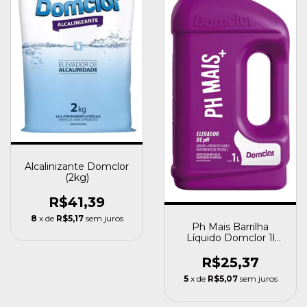
Alcalinizante Domclor
(2kg)
R$41,39
8
x de
R$5,17
sem juros
Ph Mais Barrilha
Líquido Domclor 1l
Limpeza Para Piscina
R$25,37
5
x de
R$5,07
sem juros