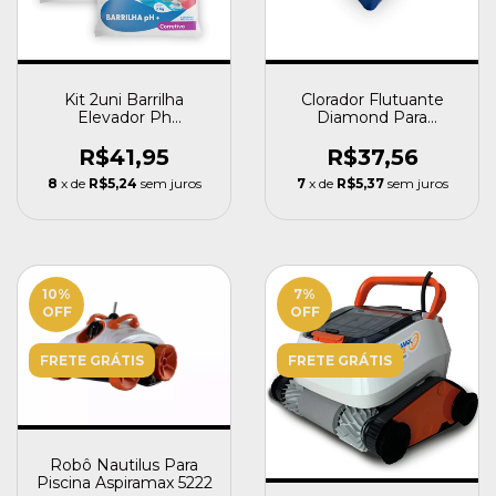
Kit 2uni Barrilha
Clorador Flutuante
Elevador Ph
Diamond Para
Tratamento 2kg -
Pastilhas De Cloro
Montreal
Cooperkal Branco
R$41,95
R$37,56
8
x de
R$5,24
sem juros
7
x de
R$5,37
sem juros
10
%
7
%
OFF
OFF
FRETE GRÁTIS
FRETE GRÁTIS
Robô Nautilus Para
Piscina Aspiramax 5222