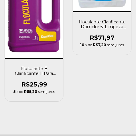
Floculante Clarificante
Domclor 5l Limpeza
Para Piscinas
R$71,97
10
x de
R$7,20
sem juros
Floculante E
Clarificante 1l Para
Piscina Domclor
Limpeza
R$25,99
5
x de
R$5,20
sem juros