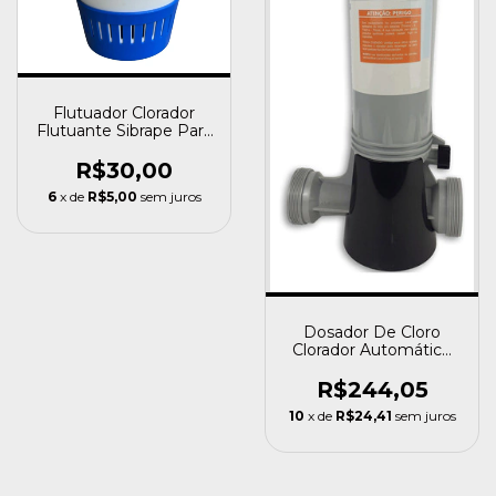
Flutuador Clorador
Flutuante Sibrape Para
Pastilhas De Cloro
R$30,00
6
x de
R$5,00
sem juros
Dosador De Cloro
Clorador Automático
Para Piscinas Nautilus
R$244,05
10
x de
R$24,41
sem juros