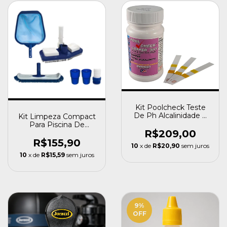
Kit Poolcheck Teste
De Ph Alcalinidade E
Kit Limpeza Compact
Cobre Pure Water
Para Piscina De
R$209,00
Fibra,vinil E Alvenaria
R$155,90
10
x de
R$20,90
sem juros
10
x de
R$15,59
sem juros
9
%
OFF