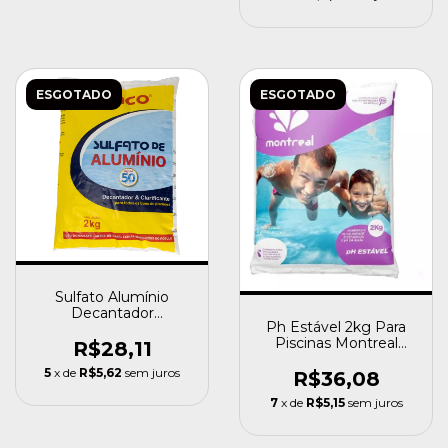
ESGOTADO
ESGOTADO
Sulfato Alumínio
Decantador
Ph Estável 2kg Para
Clarificante Piscinas
Piscinas Montreal
Genco 2kg
R$28,11
Estabilizador
5
x de
R$5,62
sem juros
R$36,08
7
x de
R$5,15
sem juros