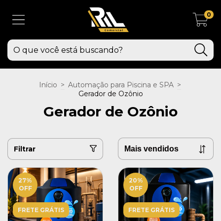
0
Início
>
Automação para Piscina e SPA
>
Gerador de Ozônio
Gerador de Ozônio
Filtrar
27
%
20
%
OFF
OFF
FRETE GRÁTIS
FRETE GRÁTIS