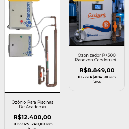
Ozonizador P+300
Panozon Condominio
Piscinas 300.000l
220v
R$8.849,00
10
x de
R$884,90
sem
juros
Ozônio Para Piscinas
De Academia
Standard 100 M³
Panozon
R$12.400,00
10
x de
R$1.240,00
sem
juros