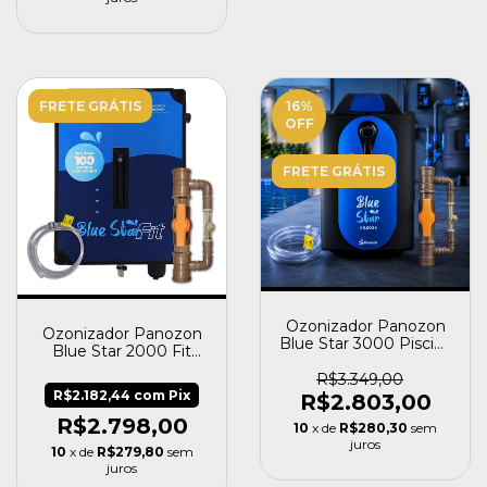
FRETE GRÁTIS
16
%
OFF
FRETE GRÁTIS
Ozonizador Panozon
Ozonizador Panozon
Blue Star 3000 Piscina
Blue Star 2000 Fit
Até 100 Mil Litros
Piscina Até 50.000 L
R$3.349,00
R$2.182,44
com
Pix
R$2.803,00
R$2.798,00
10
x de
R$280,30
sem
juros
10
x de
R$279,80
sem
juros