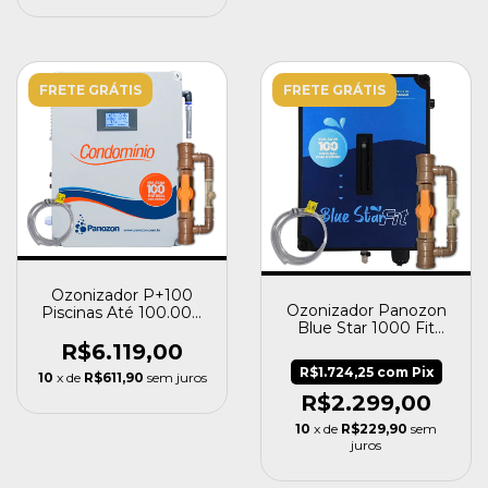
FRETE GRÁTIS
FRETE GRÁTIS
Ozonizador P+100
Ozonizador Panozon
Piscinas Até 100.000
Blue Star 1000 Fit
Litros 220v - Panozon
Piscina Até 25.000 L
R$6.119,00
R$1.724,25
com
Pix
10
x de
R$611,90
sem juros
R$2.299,00
10
x de
R$229,90
sem
juros