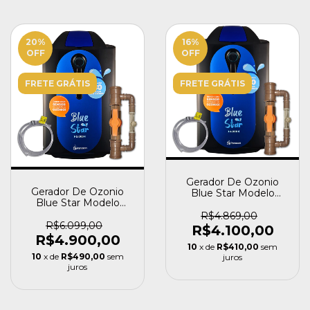
20
%
16
%
OFF
OFF
FRETE GRÁTIS
FRETE GRÁTIS
Gerador De Ozonio
Gerador De Ozonio
Blue Star Modelo
Blue Star Modelo
4000 Piscinas
5000 Piscinas
150.000l
R$4.869,00
200.000l
R$6.099,00
R$4.100,00
R$4.900,00
10
x de
R$410,00
sem
10
x de
R$490,00
sem
juros
juros