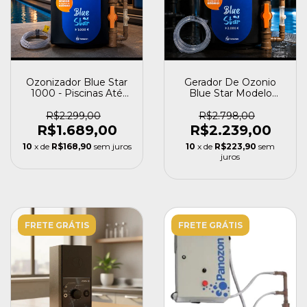
Ozonizador Blue Star
Gerador De Ozonio
1000 - Piscinas Até
Blue Star Modelo
25.000 Litros 220v -
2000 Piscinas 50.000l
Panozon
R$2.299,00
R$2.798,00
R$1.689,00
R$2.239,00
10
x de
R$168,90
sem juros
10
x de
R$223,90
sem
juros
FRETE GRÁTIS
FRETE GRÁTIS