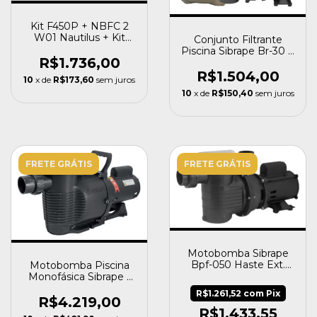
Kit F450P + NBFC 2
W01 Nautilus + Kit
Conjunto Filtrante
União 60mm Sibrape
Piscina Sibrape Br-30 +
R$1.736,00
Bpf025 Cb 1/4cv
R$1.504,00
10
x de
R$173,60
sem juros
10
x de
R$150,40
sem juros
FRETE GRÁTIS
FRETE GRÁTIS
Motobomba Sibrape
Bpf-050 Haste Ext.
Motobomba Piscina
Eixo Inox Bivolt
Monofásica Sibrape -
Bpf150 Platinum 1,5cv
R$1.261,52
com
Pix
Biv
R$4.219,00
R$1.433,55