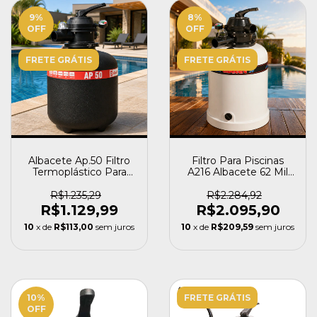
9
%
8
%
OFF
OFF
FRETE GRÁTIS
FRETE GRÁTIS
Albacete Ap.50 Filtro
Filtro Para Piscinas
Termoplástico Para
A216 Albacete 62 Mil
Piscina 50.000 Litr
Litros
R$1.235,29
R$2.284,92
R$1.129,99
R$2.095,90
10
x de
R$113,00
sem juros
10
x de
R$209,59
sem juros
10
%
FRETE GRÁTIS
OFF