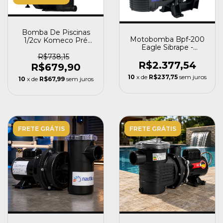
Bomba De Piscinas
Motobomba Bpf-200
1/2cv Komeco Pré
Eagle Sibrape -
Filtro Aquaflow 235
110/220v - 2 CV
R$738,15
R$2.377,54
R$679,90
10
x de
R$237,75
sem juros
10
x de
R$67,99
sem juros
FRETE GRÁTIS
FRETE GRÁTIS