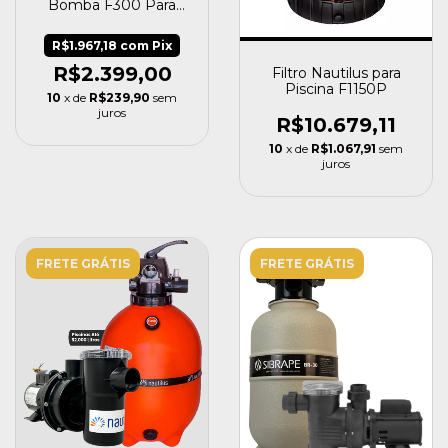
Bomba F300 Para
Piscinas 16.000
Nautilus
R$1.967,18
com
Pix
R$2.399,00
Filtro Nautilus para
Piscina F1150P
10
x de
R$239,90
sem
juros
R$10.679,11
10
x de
R$1.067,91
sem
juros
FRETE GRÁTIS
FRETE GRÁTIS