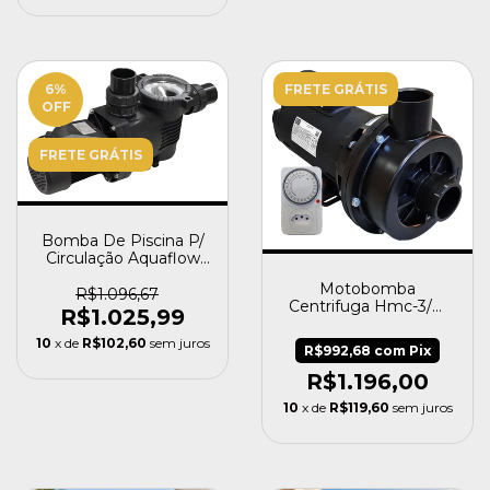
6
%
FRETE GRÁTIS
OFF
FRETE GRÁTIS
Bomba De Piscina P/
Circulação Aquaflow
300 Komeco 1cv 220v
Motobomba
R$1.096,67
Centrifuga Hmc-3/m
R$1.025,99
3/4cv Capacitor
Nautilus
10
x de
R$102,60
sem juros
R$992,68
com
Pix
R$1.196,00
10
x de
R$119,60
sem juros