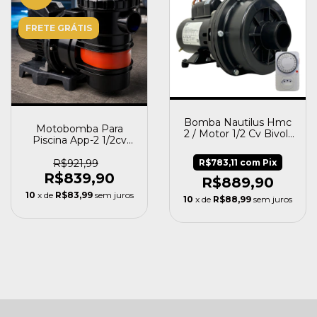
FRETE GRÁTIS
Bomba Nautilus Hmc
Motobomba Para
2 / Motor 1/2 Cv Bivolt
Piscina App-2 1/2cv
Hidro
Mono 127v/220v
Albacete
R$921,99
R$783,11
com
Pix
R$839,90
R$889,90
10
x de
R$83,99
sem juros
10
x de
R$88,99
sem juros