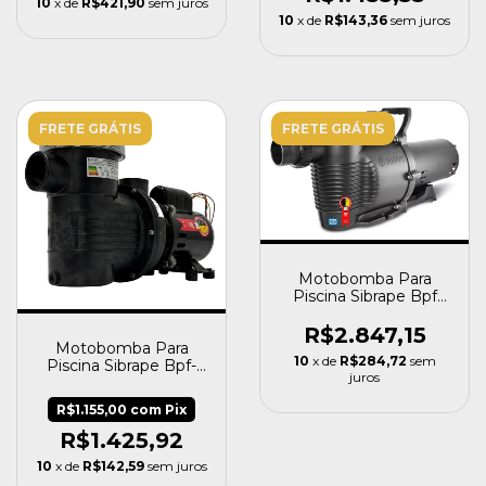
10
x de
R$421,90
sem juros
10
x de
R$143,36
sem juros
FRETE GRÁTIS
FRETE GRÁTIS
Motobomba Para
Piscina Sibrape Bpf
Platinum 300 3cv
R$2.847,15
Motobomba Para
10
x de
R$284,72
sem
Piscina Sibrape Bpf-
juros
100 He 1,0cv Eixo Inox
R$1.155,00
com
Pix
R$1.425,92
10
x de
R$142,59
sem juros