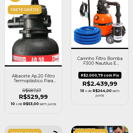
FRETE GRÁTIS
Carrinho Filtro Bomba
F300 Nautilus E
Mangueira 8m
Fortyflex
R$2.000,79
com
Pix
Albacete Ap.20 Filtro
Termoplástico Para
R$2.439,99
Piscina 24.000 Litr
R$587,57
10
x de
R$244,00
sem
juros
R$529,99
10
x de
R$53,00
sem juros