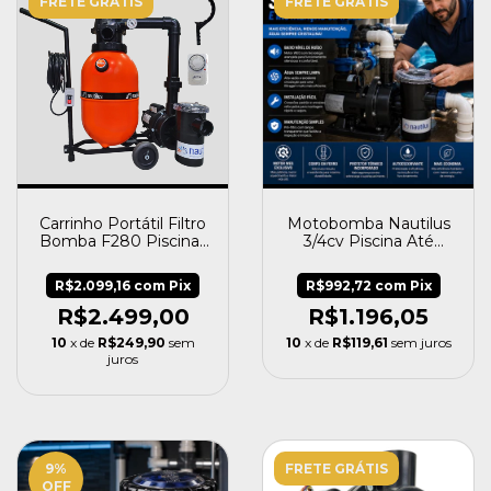
FRETE GRÁTIS
FRETE GRÁTIS
Carrinho Portátil Filtro
Motobomba Nautilus
Bomba F280 Piscinas
3/4cv Piscina Até
19.000 Nautilus
78000 L Nbfc-3/m
Mono
R$2.099,16
com
Pix
R$992,72
com
Pix
R$2.499,00
R$1.196,05
10
x de
R$249,90
sem
10
x de
R$119,61
sem juros
juros
9
%
FRETE GRÁTIS
OFF