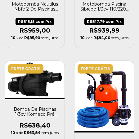
Motobomba Nautilus
Motobomba Piscina
Nbfc-2 De Piscinas
Sibrape 1/3cv 110/220v
110/220v Completa
Bivolt Bpf 033 Cb
1/2cv
R$815,15
com
Pix
R$817,79
com
Pix
R$959,00
R$939,99
10
x de
R$95,90
sem juros
10
x de
R$94,00
sem juros
FRETE GRÁTIS
FRETE GRÁTIS
Bomba De Piscinas
1/3cv Komeco Pré
Filtro Até 33 Mil L
R$638,40
10
x de
R$63,84
sem juros