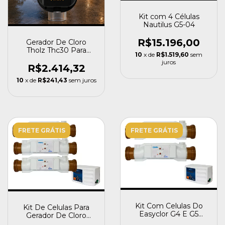
Kit com 4 Células
Nautilus G5-04
R$15.196,00
Gerador De Cloro
Tholz Thc30 Para
10
x de
R$1.519,60
sem
Piscina Até 30.000l
juros
R$2.414,32
10
x de
R$241,43
sem juros
FRETE GRÁTIS
FRETE GRÁTIS
Kit Com Celulas Do
Kit De Celulas Para
Easyclor G4 E G5
Gerador De Cloro
Nautilus 25 Al
Nautilus Pró G5-03 25