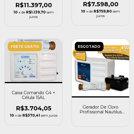
R$7.598,00
Al
R$11.397,00
10
x de
R$759,80
sem
10
x de
R$1.139,70
sem
juros
juros
FRETE GRÁTIS
ESGOTADO
Caixa Comando G4 +
Célula 15AL
Gerador De Cloro
R$3.704,05
Profissional Nautilus
10
x de
R$370,41
sem juros
Pro G5-05 100 Gramas
127/220v