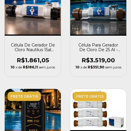
Célula De Gerador De
Célula Para Gerador
Cloro Nautilus 15al
De Cloro De 25 Al -
Easyclor
Nautilus
R$1.861,05
R$3.519,00
10
x de
R$186,11
sem juros
10
x de
R$351,90
sem juros
FRETE GRÁTIS
FRETE GRÁTIS