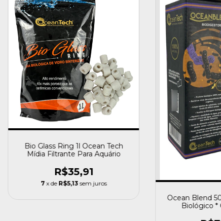
Bio Glass Ring 1l Ocean Tech
Mídia Filtrante Para Aquário
R$35,91
7
x de
R$5,13
sem juros
Ocean Blend 50
Biológico *