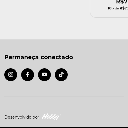
R$7
10
x de
R$7,
Permaneça conectado
Desenvolvido por