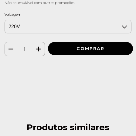
Não acumulável com outras promoções
Voltagem
Meios de envio
ALTERAR CEP
Entregas para o CEP:
CALCULAR
Faça login
e use seus dados de entrega
Não sei meu CEP
Produtos similares