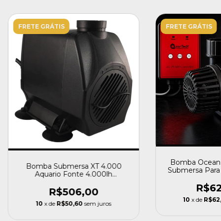
FRETE GRÁTIS
FRETE GRÁTIS
Bomba Ocean 
Bomba Submersa XT 4.000
Submersa Para 
Aquario Fonte 4.000lh
Oceantech
R$62
R$506,00
10
x de
R$62
10
x de
R$50,60
sem juros